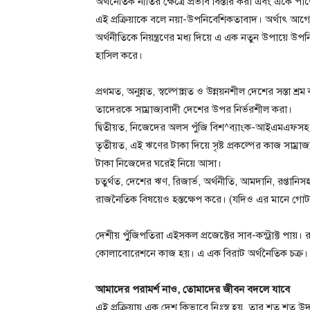
অর্থনৈতিক নীতির ক্ষেত্রে প্রভাব বিস্তার করা এবং একে
এই প্রক্রিয়াকে বলে নয়া-উপনিবেশিকতাবাদ। অর্থাৎ আগে
অর্থনীতিকে নিয়ন্ত্রণের মধ্য দিয়ে এ এক নতুন উপায়ে উপনিব
হাসিল করে।
প্রথমত, অনুন্নত, স্বল্পোন্নত ও উন্নয়নশীল দেশের সস্তা 
তাদেরকে সাম্রাজ্যবাদী দেশের উপর নির্ভরশীল করা।
দ্বিতীয়ত, নিজেদের অলস পুঁজি বিশ^ব্যাংক-আইএমএফসহ বিভ
তৃতীয়ত, এই ঋণের টাকা দিয়ে সৃষ্ট প্রকল্পের কাজ সাম্র
টাকা নিজেদের ঘরেই নিয়ে আসা।
চতুর্থত, দেশের ঋণ, রিজার্ভ, অর্থনীতি, আমদানি, রপ্তান
রাজনৈতিক বিষয়েও হস্তক্ষেপ করে। (যদিও এর মানে গো
দেশীয় পুুঁজিপতিরা এইসকল প্রজেক্টের সাব-কন্ট্রাক্ট 
কোলাবোরেশনে কাজ হয়। এ এক বিরাট অর্থনৈতিক চক্র।
আমাদের পরামর্শ নাও, তোমাদের জীবন বদলে যাবে
এই প্রক্রিয়ায় এক দেশ কিভাবে নিঃস্ব হয়, তার শত শত উদাহর