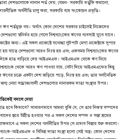
ারা দেশগুলোকে নানান শর্ত দেয়; যেমন- সরকারি ভর্তুকি কমানো,
উদারনীতিক অর্থনীতি চালু করা, সরকারি ব্যয় সংকোচন প্রভৃতি।
কোন ঋণ শর্তমুক্ত নয়। অর্থাৎ কোন দেশের সরকার চাইলেই নিজেদের
শগুলো স্বনির্ভর হয়ে গেলে বিশ্বব্যাংকের ঋণের ব্যবসাই ডুবে যাবে।
টের জন্য। এই সকল প্রজেক্টে যথেচ্ছা লুটপাট মেগা প্রজেক্টকে সুপার
য়া হয় যাতে দেশগুলো আরও নিঃস্ব হয় এবং একসময় বিশ্বব্যাংকের ঋণের
শের দিকে হাত বাড়িয়ে দেয় আইএমএফ। আইএমএফ থেকে ঋণ নিয়ে
 বিশ্বব্যাংক থেকে আরও ঋণ পাওয়া যায়, সেটা দিয়ে আইএমএফের কিছু
ঋণের চক্রে একটা দেশ জড়িয়ে পড়ে, নিঃস্ব হয় এবং তার অর্থনৈতিক
তে জন্ম নেয়া সাম্রাজ্যবাদী দেশগুলোর নানারকম দাতা সংস্থার উপর।
ীতিকেই বদলে দেয়া
 উন্নত হবে কিভাবে? সাধারণভাবে আমরা বুঝি যে, সে তার নিজস্ব সম্পদের
রাজ্যবাদের স্তরে উন্নীত হওয়ার পর এ সকল দেশের সম্পদ ও সস্তা শ্রমের
ক্ষভাবে এ সকল দেশের অর্থনীতির উপর সে প্রভাব বিস্তার শুরু করলো।
বব্যাংক-আইএমএফ ও বিভিন্ন দাতা সংস্থা হলো সেই অস্ত্র। কোন দেশের