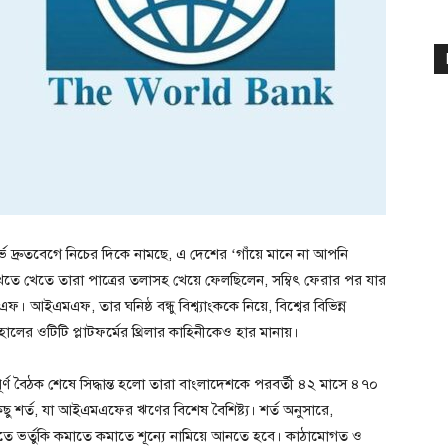
ভ দ্রুতবেগে নিচের দিকে নামছে, এ দেশের ‘গাঁয়ে মানে না আপনি
ে খেতে তারা পাত্রের তলাসহ খেয়ে ফেলছিলেন, সম্বিৎ ফেরার পর যার
আইএমএফ, তার ঘনিষ্ঠ বন্ধু বিশ্ব্যাংককে নিয়ে, বিশ্বের বিভিন্ন
লের ওটিটি প্লাটফর্মের থ্রিলার কাহিনীকেও হার মানায়।
ণ বৈঠক শেষে সিদ্ধান্ত হলো তারা বাংলাদেশকে পরবর্তী ৪২ মাসে ৪৭০
 শর্ত, যা আইএমএফের ঋণের বিশেষ বৈশিষ্ট্য। শর্ত অনুসারে,
াতে ভর্তুকি কমাতে কমাতে শূন্যে নামিয়ে আনতে হবে। কাঠামোগত ও