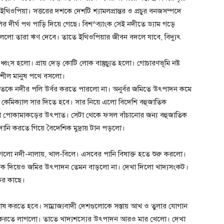
িওপিয়া। সত্তরের দশকে দেশটি শ্যামলপ্রান্তর ও প্রচুর বনজসম্পদে
লির দীর্ঘ পথ পাড়ি দিয়ে গেছে। বিশ^ব্যাংক সেই নদীতে ড্যাম গড়ে
, বললো তারা ঋণ দেবে। তাতে ইথিওপিয়ার জীবন বদলে যাবে, বিদ্যুৎ
ংস হলো। প্রায় দেড় কোটি লোক বাস্তুচ্যুত হলো। গোচারণভূমি নষ্ট
ভরশীল মানুষ পথে বসলো।
্ষেতকে নদীর পলি উর্বর করতে পারলো না। অনুর্বর জমিতে উৎপাদন কমে
য কেমিক্যাল সার দিতে হবে। সার নিয়ে এলো বিদেশি বহুজাতিক
ু হলো পোকামাকড়ের উৎপাত। সেটা থেকে ফসল বাঁচানোর জন্য বহুজাতিক
নি করতে গিয়ে বৈদেশিক মুদ্রায় টান পড়লো।
লাগলো নদী-নালায়, খাল-বিলে। এসবের পানি বিষাক্ত হতে শুরু করলো।
িটনাশক দিয়েও জমির উৎপাদন তেমন বাড়লো না। দেখা দিলো খাদ্যসংকট।
ের কাছে।
চাষ করতে হবে। সাম্রাজ্যবাদী দেশগুলোকে সস্তায় আখ ও তুলার যোগান
ষ করতে লাগলো। তাতে খাদ্যশস্যের উৎপাদন আরও মার খেলো। দেখা