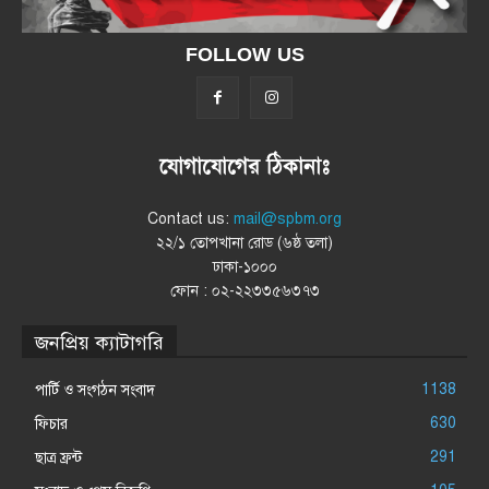
FOLLOW US
যোগাযোগের ঠিকানাঃ
Contact us:
mail@spbm.org
২২/১ তোপখানা রোড (৬ষ্ঠ তলা)
ঢাকা-১০০০
ফোন : ০২-২২৩৩৫৬৩৭৩
জনপ্রিয় ক্যাটাগরি
1138
পার্টি ও সংগঠন সংবাদ
630
ফিচার
291
ছাত্র ফ্রন্ট