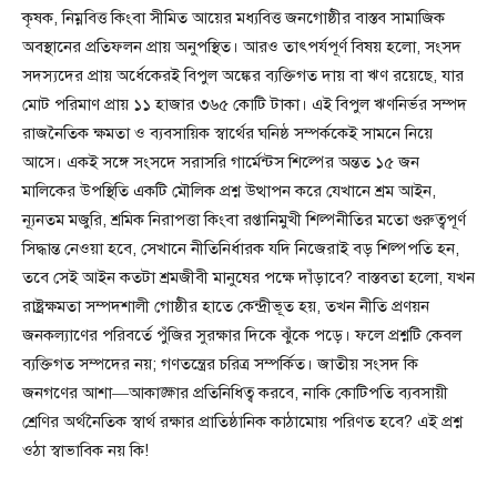
কৃষক, নিম্নবিত্ত কিংবা সীমিত আয়ের মধ্যবিত্ত জনগোষ্ঠীর বাস্তব সামাজিক
অবস্থানের প্রতিফলন প্রায় অনুপস্থিত। আরও তাৎপর্যপূর্ণ বিষয় হলো, সংসদ
সদস্যদের প্রায় অর্ধেকেরই বিপুল অঙ্কের ব্যক্তিগত দায় বা ঋণ রয়েছে, যার
মোট পরিমাণ প্রায় ১১ হাজার ৩৬৫ কোটি টাকা। এই বিপুল ঋণনির্ভর সম্পদ
রাজনৈতিক ক্ষমতা ও ব্যবসায়িক স্বার্থের ঘনিষ্ঠ সম্পর্ককেই সামনে নিয়ে
আসে। একই সঙ্গে সংসদে সরাসরি গার্মেন্টস শিল্পের অন্তত ১৫ জন
মালিকের উপস্থিতি একটি মৌলিক প্রশ্ন উত্থাপন করে যেখানে শ্রম আইন,
ন্যূনতম মজুরি, শ্রমিক নিরাপত্তা কিংবা রপ্তানিমুখী শিল্পনীতির মতো গুরুত্বপূর্ণ
সিদ্ধান্ত নেওয়া হবে, সেখানে নীতিনির্ধারক যদি নিজেরাই বড় শিল্পপতি হন,
তবে সেই আইন কতটা শ্রমজীবী মানুষের পক্ষে দাঁড়াবে? বাস্তবতা হলো, যখন
রাষ্ট্রক্ষমতা সম্পদশালী গোষ্ঠীর হাতে কেন্দ্রীভূত হয়, তখন নীতি প্রণয়ন
জনকল্যাণের পরিবর্তে পুঁজির সুরক্ষার দিকে ঝুঁকে পড়ে। ফলে প্রশ্নটি কেবল
ব্যক্তিগত সম্পদের নয়; গণতন্ত্রের চরিত্র সম্পর্কিত। জাতীয় সংসদ কি
জনগণের আশা—আকাঙ্ক্ষার প্রতিনিধিত্ব করবে, নাকি কোটিপতি ব্যবসায়ী
শ্রেণির অর্থনৈতিক স্বার্থ রক্ষার প্রাতিষ্ঠানিক কাঠামোয় পরিণত হবে? এই প্রশ্ন
ওঠা স্বাভাবিক নয় কি!