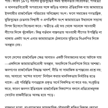
পায়। কারণ ১৯৭১ সালের মুক্তিযুদ্ধের সময় স্বাধীনতার বিরোধিতা, গণহত্যা
ও মানবতাবিরোধী অপরাধের সঙ্গে জড়িত থাকার ঐতিহাসিক দায় জামায়াতে
ইসলামীর রাজনৈতিক পরিচয়ের অবিচ্ছেদ্য অংশ। ফলে সমাজের গণতান্ত্রিক,
মুক্তিযুদ্ধের চেতনায় বিশ্বাসী ও প্রগতিশীল অংশ জামায়াতের উত্থানকে সম্ভাব্য
বিপদ হিসেবে বিবেচনা করে। অতীতে এই ভয় থেকে অনেকে আওয়ামী
লীগের দিকে ঝুঁকেছিল। কিন্তু বর্তমান বাস্তবতায় আওয়ামী লীগের উপস্থিতি না
থাকায় একটা অংশ এবার জামায়াতকে ঠেকানোর যুক্তিতে বিএনপির দিকে
অবস্থান নেয়।
ফলে দেশের রাজনৈতিক ক্ষেত্র আবারও একটি বিভাজনের মধ্যে আটকে যায়
—একদিকে জামায়াতবিরোধী অবস্থান, অন্যদিকে বিএনপিকে নিয়ে আশঙ্কা।
জনগণের রাজনৈতিক সিদ্ধান্ত আদর্শ, নীতি বা সামাজিক রূপান্তরের প্রশ্নে নয়;
বরং আবারো ‘মন্দের ভালো’ নির্বাচন করার মানসিকতায় নির্ধারিত হতে
থাকে। এই পরিস্থিতি গণতন্ত্রকে প্রকৃত অর্থে বিকশিত না করে বরং সংকুচিত
করে, কারণ জনগণ ইতিবাচক রাজনৈতিক বিকল্পের বদলে প্রতিরোধমূলক
ভোটের রাজনীতিতে আবদ্ধ হয়ে পড়ে।
বাস্তবতা হলো, বাংলাদেশের সাম্প্রদায়িক মৌলবাদী শক্তির বিকাশ কোনো