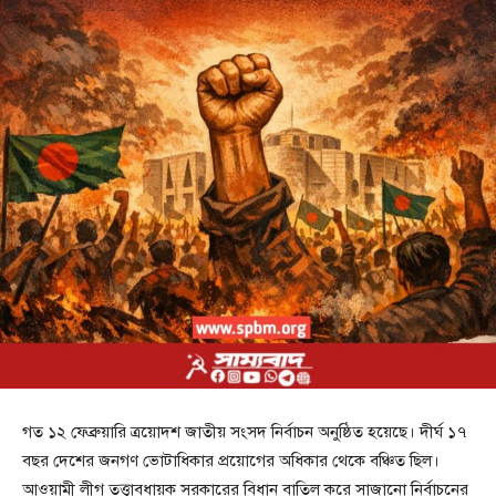
গত ১২ ফেব্রুয়ারি ত্রয়োদশ জাতীয় সংসদ নির্বাচন অনুষ্ঠিত হয়েছে। দীর্ঘ ১৭
বছর দেশের জনগণ ভোটাধিকার প্রয়োগের অধিকার থেকে বঞ্চিত ছিল।
আওয়ামী লীগ তত্ত্বাবধায়ক সরকারের বিধান বাতিল করে সাজানো নির্বাচনের