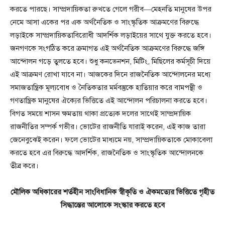
করতে পারছে। সাম্প্রদায়িকতা রুখতে গেলে গরীব—মেহনতি মানুষের উপর
নেমে আসা একের পর এক অর্থনৈতিক ও সাংস্কৃতিক আক্রমণের বিরুদ্ধে
লড়াইকে সাম্প্রদায়িকতাবিরোধী আদর্শিক লড়াইয়ের সাথে যুক্ত করতে হবে।
জনগণকে সংগঠিত করে ক্রমাগত এই অর্থনৈতিক আক্রমণের বিরুদ্ধে জঙ্গি
আন্দোলন গড়ে তুলতে হবে। শুধু কনভেনশন, মিটিং, মিছিলের কর্মসূচী দিয়ে
এই আক্রমণ রোখা যাবে না। আজকের দিনে রাজনৈতিক আন্দোলনের মধ্যে
সমাজতান্ত্রিক মূল্যবোধ ও নৈতিকতার মর্মবস্তুকে হাতিয়ার করে বামপন্থী ও
গণতান্ত্রিক মানুষের ঐক্যের ভিত্তিতে এই আন্দোলন পরিচালনা করতে হবে।
বিগত সময়ে শাসন ক্ষমতায় থাকা প্রত্যেক দলের সাথেই সাম্প্রদায়িক
রাজনীতির সম্পর্ক গভীর। ভোটের রাজনীতি যারাই করেন, এই কাজ তারা
জেনেবুঝেই করেন। ফলে ভোটের মাধ্যমে নয়, সাম্প্রদায়িকতাকে মোকাবেলা
করতে হবে এর বিরুদ্ধে আদর্শিক, রাজনৈতিক ও সাংস্কৃতিক আন্দোলনকে
তীব্র করে।
মৌলিক অধিকারের শর্তহীন সাংবিধানিক স্বীকৃতি ও ঐকমত্যের ভিত্তিতে গৃহীত
সিদ্ধান্তের আলোকে সংস্কার করতে হবে