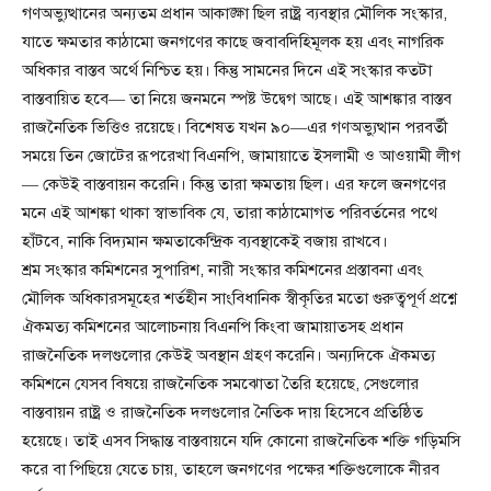
গণঅভ্যুত্থানের অন্যতম প্রধান আকাঙ্ক্ষা ছিল রাষ্ট্র ব্যবস্থার মৌলিক সংস্কার,
যাতে ক্ষমতার কাঠামো জনগণের কাছে জবাবদিহিমূলক হয় এবং নাগরিক
অধিকার বাস্তব অর্থে নিশ্চিত হয়। কিন্তু সামনের দিনে এই সংস্কার কতটা
বাস্তবায়িত হবে— তা নিয়ে জনমনে স্পষ্ট উদ্বেগ আছে। এই আশঙ্কার বাস্তব
রাজনৈতিক ভিত্তিও রয়েছে। বিশেষত যখন ৯০—এর গণঅভ্যুত্থান পরবর্তী
সময়ে তিন জোটের রূপরেখা বিএনপি, জামায়াতে ইসলামী ও আওয়ামী লীগ
— কেউই বাস্তবায়ন করেনি। কিন্তু তারা ক্ষমতায় ছিল। এর ফলে জনগণের
মনে এই আশঙ্কা থাকা স্বাভাবিক যে, তারা কাঠামোগত পরিবর্তনের পথে
হাঁটবে, নাকি বিদ্যমান ক্ষমতাকেন্দ্রিক ব্যবস্থাকেই বজায় রাখবে।
শ্রম সংস্কার কমিশনের সুপারিশ, নারী সংস্কার কমিশনের প্রস্তাবনা এবং
মৌলিক অধিকারসমূহের শর্তহীন সাংবিধানিক স্বীকৃতির মতো গুরুত্বপূর্ণ প্রশ্নে
ঐকমত্য কমিশনের আলোচনায় বিএনপি কিংবা জামায়াতসহ প্রধান
রাজনৈতিক দলগুলোর কেউই অবস্থান গ্রহণ করেনি। অন্যদিকে ঐকমত্য
কমিশনে যেসব বিষয়ে রাজনৈতিক সমঝোতা তৈরি হয়েছে, সেগুলোর
বাস্তবায়ন রাষ্ট্র ও রাজনৈতিক দলগুলোর নৈতিক দায় হিসেবে প্রতিষ্ঠিত
হয়েছে। তাই এসব সিদ্ধান্ত বাস্তবায়নে যদি কোনো রাজনৈতিক শক্তি গড়িমসি
করে বা পিছিয়ে যেতে চায়, তাহলে জনগণের পক্ষের শক্তিগুলোকে নীরব