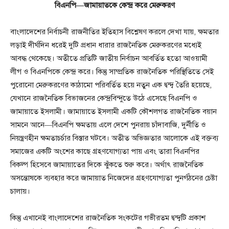
বিএনপি—জামায়াতকে কেন্দ্র করে মেরুকরণ
বাংলাদেশের নির্বাচনী রাজনীতির ইতিহাস বিশ্লেষণ করলে দেখা যায়, ক্ষমতার
লড়াই দীর্ঘদিন ধরেই দুটি প্রধান ধারার রাজনৈতিক মেরুকরণের মধ্যেই
আবদ্ধ থেকেছে। অতীতে প্রতিটি জাতীয় নির্বাচন আবর্তিত হতো আওয়ামী
লীগ ও বিএনপিকে কেন্দ্র করে। কিন্তু সাম্প্রতিক রাজনৈতিক পরিস্থিতিতে সেই
পুরোনো মেরুকরণের কাঠামো পরিবর্তিত হয়ে নতুন এক দ্বন্দ্ব তৈরি হয়েছে,
যেখানে রাজনৈতিক বিভাজনের কেন্দ্রবিন্দুতে উঠে এসেছে বিএনপি ও
জামায়াতে ইসলামী। জামায়াতে ইসলামী একটি কৌশলগত রাজনৈতিক বয়ান
সামনে আনে—বিএনপি ক্ষমতায় এলে দেশে পুনরায় চাঁদাবাজি, দুর্নীতি ও
নিয়ন্ত্রণহীন ক্ষমতাচর্চার বিস্তার ঘটবে। অতীত অভিজ্ঞতার আলোকে এই বক্তব্য
সমাজের একটি অংশের কাছে গ্রহণযোগ্যতা পায় এবং তারা বিএনপির
বিকল্প হিসেবে জামায়াতের দিকে ঝুঁকতে শুরু করে। অর্থাৎ রাজনৈতিক
অসন্তোষকে ব্যবহার করে জামায়াত নিজেদের গ্রহণযোগ্যতা পুনর্গঠনের চেষ্টা
চালায়।
কিন্তু এখানেই বাংলাদেশের রাজনৈতিক সংকটের গভীরতম দ্বন্দ্বটি প্রকাশ