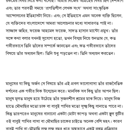
রকমের বিষয় নিয়ে কথা বলেছি। আমার নিজের আগ্রহের বিষয় ছিল দেশভাগ
এবং তার পরবর্তী সময়ে ‘প্রগতিশীল লেখক সংঘ’ অথবা সাংস্কৃতিক
আন্দোলনের ইতিহাসটা নিয়ে। এবং সে ইতিহাসে এমন অনেক ব্যক্তি ছিলেন,
যে ব্যক্তিদের বাংলাদেশে আমরা আলোচনার মধ্যে সাধারণত পাই না।
সাজ্জাদ জহির, ফয়েজ আহমেদ ফয়েজ, সাদত হাসান মান্টো প্রমুখ। তাঁর
সঙ্গে কথা বলার যখনই সুযোগ হতো, তখন বিস্ময় নিয়ে শুনতাম যে, কত
গভীরভাবে তিনি তাঁদের সম্পর্কে জানতেন এবং কত গভীরভাবে তাঁদের
বিষয়ে তাঁর অধ্যয়ন ছিল। তিনি শুধু পড়তেন না। তিনি অধ্যয়ন করতেন।
মানুষের যা কিছু অর্জন সে বিষয়ে তাঁর এই প্রবল ভালোবাসা তাঁর রাজনৈতিক
দর্শনের এক গভীর দিক উন্মোচন করে। মানবিক সব কিছু তাঁর আপন ছিল।
মানুষ মূলত মানুষ হয়ে উঠেছে তাঁর সৃজনশীল শ্রমের মাঝ দিয়ে। মানুষ নিজ
হাতে মৌমাছির মতো চাক বা বাবুই পাখির মতো সূক্ষ্ম কিছু বানাতে পারে না।
কিন্তু তারপরেও মানুষের বানানো একটা মোটা কাপড় অথবা একটা স্থূল কুটির
ওই বাবুই পাখির বাসা বা মৌমাছির চাকের চাইতে অনেক বেশি মহৎ। কারণ
বাবুই পাখি বা মৌমাছি লক্ষ লক্ষ বছর ধরে অন্ধভাবে একই রকম প্রক্রিয়ার