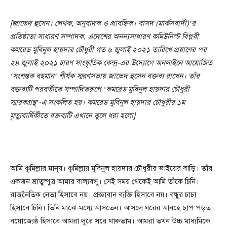
[জাভেদ হুসেন। লেখক, অনুবাদক ও প্রাবন্ধিক। বাসদ (মার্কসবাদী)’র
প্রতিষ্ঠাতা সাধারণ সম্পাদক, এদেশের অনন্যসাধারণ কমিউনিস্ট বিপ্লবী
কমরেড মুবিনুল হায়দার চৌধুরী গত ৬ জুলাই ২০২১ তারিখে প্রয়াণের পর
২৪ জুলাই ২০২১ চারণ সাংস্কৃতিক কেন্দ্র-এর উদ্যোগে অনলাইনে আয়োজিত
‘সংশপ্তক বহমান’ শীর্ষক স্মরণসভায় জাভেদ হুসেন বক্তব্য রাখেন। তাঁর
বক্তব্যটি পরবর্তীতে সম্পাদিতরূপে ‘কমরেড মুবিনুল হায়দার চৌধুরী
স্মারকগ্রন্থ’-এ সংকলিত হয়। কমরেড মুবিনুল হায়দার চৌধুরীর ১ম
মৃত্যুবার্ষিকীতে বক্তব্যটি এখানে তুলে ধরা হলো]
আমি কুমিল্লার মানুষ। কুমিল্লায় মুবিনুল হায়দার চৌধুরীর ভাইয়ের বাড়ি। তাঁর
একজন ভ্রাতুষ্পুত্র আমার বাল্যবন্ধু। সেই সময় থেকেই আমি তাঁকে চিনি।
রাজনৈতিক নেতা হিসাবে নয়। প্রজ্ঞাবান ব্যক্তি হিসাবে নয়। বন্ধুর চাচা
হিসাবে চিনি। তিনি মাঝে-মধ্যে আসতেন। আসলে ঘরের আবহে ছাপ পড়ত।
বয়োজ্যেষ্ঠ হিসাবে আমরা দূরে সরে থাকতাম। আমরা তখন উচ্চ মাধ্যমিকে