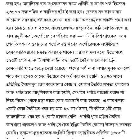
করা হয়। অন্যদিকে ব্যয় সংকোচনের নামে এডিবি-র ঋণের শর্ত হিসেবে
২৩০০০ দক্ষ শ্রমিক ও কারিগর ছাঁটাই করা হয়। রেলের সব কারখানায়
কাঁচামাল সরবরাহ বন্ধ করে দেওয়া হয়। নানা অপচয়মূলক প্রকল্প গ্রহণ করা
হয়। ১৯৯১, ৯৪ ও ২০০২ সালে রেলওয়ের পুনর্গঠন, কাঠামোগত সংস্কার,
বাজারমুখী করা, কর্পোরেশনে পরিণত করা — এডিবি-বিশ্বব্যাংকের এসব
প্রেসক্রিপশন বাস্তবায়নের শর্তে প্রদত্ত ঋণের অর্থে রেলকে সংকুচিত ও
বেসরকারিকরণের চক্রান্ত অব্যাহত থাকে। এর ফলাফল হলো ইতোমধ্যে
১৬০টি স্টেশন, নয়টি শাখা লাইন বন্ধ, ৬৫টি মেইল ও লোকাল ট্রেন
বেসরকারি খাতে ছেড়ে দেয়া হয়েছে। ঋণের অর্থ নানা অপচয়মূলক প্রকল্পে
খরচ করা হলেও রেলের উন্নয়নে সে অর্থ ব্যয় করা হয়নি। ১৮৭০ সালে
প্রতিষ্ঠিত সৈয়দপুর রেল কারখানার কোচ ও ওয়াগন তৈরির ক্ষমতা থাকলেও
আজ পর্যন্ত তার আধুনিকায়ন করা হয়নি, সেখানে পর্যাপ্ত বাজেট বরাদ্দ না
দিয়ে বিদেশ থেকে চড়া দামে কোচ আমদানি করা হয়েছে। এ কারখানায়
একটি কোচ তৈরীতে খরচ হয় মাত্র ৮০ লাখ টাকা, বিপরীতে ১টি কোচ
আমদানিতে খরচ হয় ৪ কোটি টাকার বেশি। পার্বতীপুরে ইঞ্জিন তৈরির
কারখানা থাকলেও আজ পর্যন্ত সেখানে ইঞ্জিন তৈরির কোনো উদ্যোগ সরকার
নেয়নি। সুনামগঞ্জের ছাতকে কংক্রিট স্লিপার ফ্যাক্টরীতে প্রতিদিন ১৬০০টি