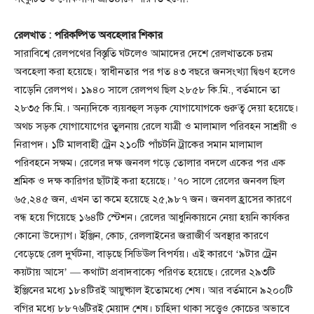
রেলখাত : পরিকল্পিত অবহেলার শিকার
সারাবিশ্বে রেলপথের বিস্তৃতি ঘটলেও আমাদের দেশে রেলখাতকে চরম
অবহেলা করা হয়েছে। স্বাধীনতার পর গত ৪৩ বছরে জনসংখ্যা দ্বিগুণ হলেও
বাড়েনি রেলপথ। ১৯৪০ সালে রেলপথ ছিল ২৮৫৮ কি.মি., বর্তমানে তা
২৮৩৫ কি.মি.। অন্যদিকে ব্যয়বহুল সড়ক যোগাযোগকে গুরুত্ব দেয়া হয়েছে।
অথচ সড়ক যোগাযোগের তুলনায় রেলে যাত্রী ও মালামাল পরিবহন সাশ্রয়ী ও
নিরাপদ। ১টি মালবাহী ট্রেন ২১০টি পাঁচটনি ট্রাকের সমান মালামাল
পরিবহনে সক্ষম। রেলের দক্ষ জনবল গড়ে তোলার বদলে একের পর এক
শ্রমিক ও দক্ষ কারিগর ছাঁটাই করা হয়েছে। ’৭০ সালে রেলের জনবল ছিল
৬৫,২৪৫ জন, এখন তা কমে হয়েছে ২৫,৯৮৭ জন। জনবল হ্রাসের কারণে
বন্ধ হয়ে গিয়েছে ১৬৪টি স্টেশন। রেলের আধুনিকায়নে নেয়া হয়নি কার্যকর
কোনো উদ্যোগ। ইঞ্জিন, কোচ, রেললাইনের জরাজীর্ণ অবস্থার কারণে
বেড়েছে রেল দুর্ঘটনা, বাড়ছে সিডিঊল বিপর্যয়। এই কারণে ‘৯টার ট্রেন
কয়টায় আসে’ — কথাটা প্রবাদবাক্যে পরিণত হয়েছে। রেলের ২৯৩টি
ইঞ্জিনের মধ্যে ১৮৪টিরই আয়ুষ্কাল ইতোমধ্যে শেষ। আর বর্তমানে ৯২০০টি
বগির মধ্যে ৮৮৭৬টিরই মেয়াদ শেষ। চাহিদা থাকা সত্ত্বেও কোচের অভাবে