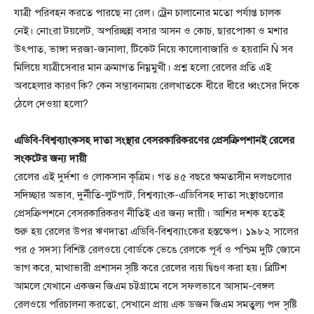
যাত্রী পরিবহন করতে পারছে না রেল। ট্রেন চালানোর মতো পর্যাপ্ত চালক
নেই। নোংরা টয়লেট, অপরিচ্ছন্ন বসার আসন ও কোচ, ছারপোকা ও মশার
উৎপাত, ভাঙ্গা দরজা-জানালা, টিকেট নিয়ে কালোবাজারি ও হয়রানি Ñ সব
মিলিয়ে যাত্রীসেবার মান ক্রমাগত নিম্নমুখী। প্রশ্ন হলো রেলের প্রতি এই
অবহেলার কারণ কি? কেন সম্ভাবনাময় রেলখাতকে ধীরে ধীরে ধ্বংসের দিকে
ঠেলে দেওয়া হলো?
এডিবি-বিশ্বব্যাংকসহ দাতা সংস্থার বেসরকারিকরণের প্রেসক্রিপশানই রেলের
সংকটের জন্য দায়ী
রেলের এই দুর্দশা ও লোকসান কৃত্রিম। গত ৪৫ বছরে ক্ষমতাসীন দলগুলোর
সদিচ্ছার অভাব, দুর্নীতি-লুটপাট, বিশ্বব্যাংক-এডিবিসহ দাতা সংস্থাগুলোর
প্রেসক্রিপশনে বেসরকারিকরণ নীতিই এর জন্য দায়ী। আশির দশক হতেই
শুরু হয় রেলের উপর ঋণদাতা এডিবি-বিশ্বব্যাংকের হস্তক্ষেপ। ১৯৮২ সালের
পর ৫ সদস্য বিশিষ্ট রেলওয়ে বোর্ডকে ভেঙে রেলকে পূর্ব ও পশ্চিম দুটি জোনে
ভাগ করে, মাথাভারী প্রশাসন সৃষ্টি করে রেলের ব্যয় দ্বিগুণ করা হয়। ব্রিটিশ
আমলে যেখানে একজন জিএম চট্টগ্রামে বসে সফলভাবে আসাম-বেঙ্গল
রেলওয়ে পরিচালনা করতো, সেখানে প্রায় এক ডজন জিএম সমতুল্য পদ সৃষ্টি