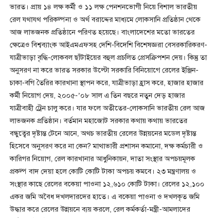
ভারত। প্রায় ১৪ লক্ষ কর্মী ও ১১ লক্ষ পেনশনভোগী নিয়ে বিশাল ভারতীয়
রেল যথাযথ পরিকল্পনা ও অর্থ বরাদ্দের মাধ্যমে লোকসানি প্রতিষ্ঠান থেকে
আজ লাভজনক প্রতিষ্ঠানে পরিণত হয়েছে। বাংলাদেশের মতো ভারতের
ক্ষেত্রেও বিশ্বব্যাংক আইএমএফসহ দেশি-বিদেশি বিশেষজ্ঞরা বেসরকারিকরণ-
যাত্রীভাড়া বৃদ্ধি-লোকবল ছাঁটাইয়ের বহুল প্রচলিত প্রেসক্রিপশন দেয়। কিন্তু তা
অনুসরণ না করে ভারত সরকার উল্টো সরকারি বিনিয়োগে রেলের ইঞ্জিন-
চাকা-বগি তৈরির কারখানা স্থাপন করে, যাত্রীভাড়া হ্রাস করে, হাজার হাজার
কর্মী নিয়োগ দেয়, ২০০৫-’০৮ সাল এ তিন বছরে নতুন দেড় হাজার
যাত্রীবাহী ট্রেন চালু করে। যার ফলে অতীতের-লোকসানি ভারতীয় রেল আজ
লাভজনক প্রতিষ্ঠান। বর্তমান মহাজোট সরকার কথায় কথায় ভারতের
বন্ধুত্বের দৃষ্টান্ত টেনে আনে, অথচ ভারতীয় রেলের উন্নয়নের মডেল দৃষ্টান্ত
হিসেবে অনুসরণ করে না কেন? মাথাভারী প্রশাসন কমানো, দক্ষ কর্মচারী ও
কারিগর নিয়োগ, রেল কারখানার আধুনিকায়ন, দাতা সংস্থার অপচয়মূলক
প্রকল্প বাদ দেয়া হলে কোটি কোটি টাকা অপচয় কমবে। ২৩ মন্ত্রণালয় ও
সংস্থার কাছে রেলের বকেয়া পাওনা ১২,৬১০ কোটি টাকা। রেলের ১২,১০০
একর জমি অবৈধ দখলদারদের হাতে। এ বকেয়া পাওনা ও দখলকৃত জমি
উদ্ধার করে রেলের উন্নয়নে ব্যয় করলে, রেল কর্মকর্তা-মন্ত্রী-আমলাদের