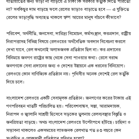
যাতায়াতের জন্য ভাড়া না বাড়িয়ে এ টাকা কি সরকার ভর্তুকি দিতে পারতো
না? সবকিছুর দাম বাড়ছে ফলে রেলের ভাড়াও বাড়াতে হবে — এ যুক্তিতে
রেলের ভাড়াবৃদ্ধি অব্যাহত থাকলে স্বল্প আয়ের মানুষ বাঁচবে কীভাবে?
পরিবেশ, অর্থনীতি, জনসেবা, দারিদ্র্য বিমোচন, কর্মসংস্থান, করপ্রদান, রাষ্ট্রীয়
নিরাপত্তাসহ বিভিন্ন বিষয়ে রেলওয়ের অর্থনৈতিক অবদান বিবেচনা করলে
দেখা যাবে, রেল কখনোই অলাভজনক প্রতিষ্ঠান ছিল না। কর প্রদানের
বিনিময়ে জনগণ রাষ্ট্রের কাছ থেকে সেবা পাওয়ার কথা। রেলে বরাদ্দ
জনগণকে সেবা প্রদানের জন্য ও দেশের উন্নয়নে এক ধরনের বিনিয়োগ।
রেলওয়ে কোন বাণিজ্যিক প্রতিষ্ঠান নয়। পৃথিবীর অনেক দেশেই রেল ভর্তুকি
দিয়ে চলে।
বাংলাদেশ রেলওয়ে একটি সেবামূলক প্রতিষ্ঠান। জনগণের করের টাকায় এই
গণপরিবহন খাতটি পরিচালিত হয়। পরিবেশবান্ধব, সস্তা, আরামদায়ক,
নিরাপদ ও জ্বালানি সাশ্রয়ী হিসেবে সড়কের তুলনায় রেলব্যবস্থার বিস্তৃতি ও
জনপ্রিয়তা বাড়ছে। অথচ বাংলাদেশ রেলওয়ে উল্টোপথে হাঁটছে। চাহিদা ও
সম্ভাবনা থাকলেও একসময়ের লাভজনক রেলখাত গত ৪৩ বছরে কেন
সংকুচিত ও লোকসানী প্রতিষ্ঠানে পরিণত হলো?