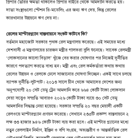
স্লিপার তৈরির ক্ষমতা থাকলেও স্লিপার বাইরে থেকে আমদানি করতে হয়।
দাতা সংস্থাগুলো স্টেশন রি-মডেলিং এর জন্য ঋণ দেয়, কিন্তু রেলের
কারখানার উন্নয়নে ঋণ দেয় না।
রেলের মাস্টারপ্ল্যান বাস্তবায়নে সংকট কাটবে কি?
বর্তমান মহাজোট সরকার পৃথক রেল মন্ত্রণালয় করেছে। এই সময়ের মধ্যে
দেশবাসী এ মন্ত্রণালয়ের চারজন মন্ত্রীর গালভরা বুলি শুনেছে। সাবেক রেলমন্ত্রী
‘লোকসানের কালো বিড়াল’ খুঁজে বের করার ঘোষণার পর নিজেই দুর্নীতির
কারণে পদত্যাগ করতে বাধ্য হন। মন্ত্রী এবং রেল কর্মকর্তারা কথায় কথায়
রেলের উন্নয়ন ও রেলকে ঢেলে সাজানোর ঘোষণা দিচ্ছেন। একই সাথে চলছে
ব্যাপক দুর্নীতি-লুটপাট। ২০১৩ সালে চীন থেকে আমাদের দেশের জন্য
অনুপযোগী ২০ সেট ডেমু ট্রেন আমদানি করে ৬৬৪ কোটি টাকা লোকসান
দেয়া সত্ত্বেও সম্প্রতি আবারও ২০২৬ কোটি টাকা ব্যয়ে ৩০ সেট ডেমু
আমদানির সিদ্ধান্ত নেয়া হয়েছে। সরকার সম্প্রতি ২০ বছর মেয়াদী একটি
রেলওয়ে মাস্টারপ্ল্যান প্রণয়ন করেছে। সেখানে ২৩৫টি প্রকল্প বাস্তবায়নে ২
লক্ষ ৩৩ হাজার ৯৪৬ কোটি টাকা ব্যয় করা হবে। এই মাস্টার প্ল্যানের মধ্যে
নতুন রেললাইন নির্মাণ, ইঞ্জিন ও বগি সংগ্রহ, অভ্যন্তরীণ ও আন্তর্জাতিক রেল