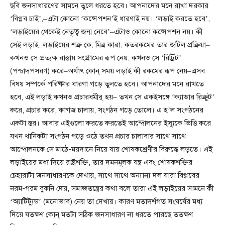
ছবি জনসাধারণের সামনে তুলে ধরতে হবে। আপনাদের মনে রাখা দরকার
‘বিপ্লব চাই’,–এটা কোনো ‘কন্সেপশন’ই ধারণাই নয়। ‘লড়াই করতে হবে’,
‘লড়াইয়ের থেকেই নেতৃত্ব জন্ম নেবে’–এটাও কোনো কন্সেপশন নয়। কী
সেই লড়াই, লড়াইয়ের শত্রু কে, মিত্র কারা, কতরকমের তার জটিল প্রক্রিয়া–
কখনও সে প্রত্যক্ষ রাস্তায় সংগ্রামের রূপ নেয়, কখনও সে ‘রিট্রিট’
(পশ্চাদপসরণ) করে–অর্থাৎ কোন্ সময় লড়াই কী রকমের রূপ নেয়–এসব
বিষয় সম্পর্কে পরিষ্কার ধারণা গড়ে তুলতে হবে। আপনাদের মনে রাখতে
হবে, এই লড়াই কখনও প্রচারধমীর্ হয়– তখন সে একইসঙ্গে ‘ক্যাডার রিক্রুট’
করে, প্রচার করে, কাগজ চালায়, সংগঠন গড়ে তোলে। এ হ’ল সংগঠনের
একটা স্তর। আবার এইগুলো করতে করতেই আন্দোলনের ইস্যুকে ভিত্তি করে
যখন খানিকটা সংগঠন গড়ে ওঠে তখন প্রচার চালাবার সাথে সাথে
আন্দোলনকে সে মাঠে-ময়দানে নিয়ে যায় শোষকশ্রেণীর বিরুদ্ধে লড়তে। এই
লড়াইয়ের মধ্য দিয়ে রাষ্ট্রশক্তি, তার দমনমূলক যন্ত্র এবং শোষকশক্তির
চেহারাটা জনসাধারণকে দেখায়, সাথে সাথে অন্যান্য দল যারা বিপ্লবের
নরম-গরম বুকনি দেয়, সমাজতন্ত্রের কথা বলে তারা এই লড়াইয়ের সামনে কী
‘অ্যাটিট্যুড’ (মনোভাব) নেয় তা দেখায়। কারণ মতাদর্শগত সংঘর্ষের মধ্য
দিয়ে যতক্ষণ কোন্ মতটা সঠিক জনসাধারণ না ধরতে পারছে ততক্ষণ