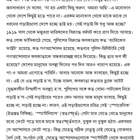
জনসাধারণ যে বলেন, ‘যা হয় একটা কিছু করুন, আমরা আছি’–এ মনোভাব
থেকে দেশে কিছুই হতে পারে না। এরকম মনোভাব থেকে মাঝে মাঝে যে
ধরনের লড়াইগুলো দেশে হচ্ছে তাই হয়। সেই লড়াই কি শুধু আজ হচ্ছে?
১৯১৯ সাল থেকে মজুররা মারিকদের বিরুদ্ধে ধর্মঘট করে প্রাণ দিয়ে আসছে।
কত লোক ফাঁসিকাঠে গেছে, পুলিশের বিরুদ্ধে কলকাতায় কত ‘ব্যারিকেড
ফাইট’ হয়েছে, কত গণআন্দোলন হয়েছে, কতবার পুলিশ-মিলিটারি সেই
গণআন্দোলনে কলকাতাকে অন্ধকারাচ্ছন্ন করে দিয়েছে। কিন্তু তার ফল কী
হয়েছে? দেশের মানুষের অবস্থা দিনের পর দিন আরও খারাপ হয়েছে। এক
পা-ও আমরা এগোতে পারিনি। আবার অনেকে আজ ভাবছেন, কিছুই হচ্ছে
না। এই যে এত লড়াই হ’ল, ট্যাঙ্ক নামল, কলকাতা কতবার ব্ল্যাক আউট
(যুদ্ধকালীন নিষ্প্রদীপ অবস্থা) হ’ল, পুলিশের সঙ্গে কত বোমা-পাটকেল নিয়ে
লড়াই হ’ল–সেই লড়াইয়ের পরেও কেন আবার আজ মানুষ ভাবছে, কিছুই
হচ্ছে না, লড়াই হচ্ছে না। কারণ, এই লড়াইগুলোর চরিত্র সেই ‘স্পোরেডিক’
(ইতস্তত বিক্ষিপ্ত), ‘স্পন্টেনিয়াস’ (স্বতঃস্ফূর্ত)–যেটা মার খেতে খেতে মানুষের
মধ্যে ফেটে পড়ে মাঝে মাঝে স্বতঃস্ফূর্তভাবে, বুঝুক না বুঝুক হঠাৎ একসময়
সে আন্দোলনে ফেটে পড়ে। কিন্তু যেহেতু সঠিক নেতৃত্ব নেই যেহেতু বোঝবার
ধৈর্য নেই, সংগঠন নেই, সেহেতু আন্দোলনগুলোকে স্পন্টেনিটি থেকে কখনোই