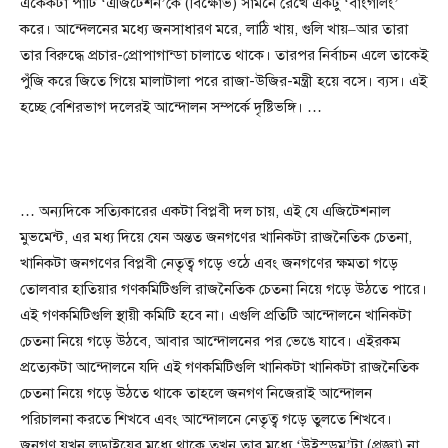
একেকটা পার্টি ‘এজিটেশন’কে (বিক্ষোভ) সামনে রেখে একটু ‘বাংগলিং’
করে। আন্দেলনের মধ্যে জনসাধারণ মরে, লাঠি খায়, গুলি খায়–আর তারা
তার বিরুদ্ধে প্রচার-প্রোপাগান্ডা চালাতে থাকে। তারপর নির্বাচন এলে তাকেই
পুঁজি করে জিতে গিয়ে মালাটালা পরে রাজা-উজির-মন্ত্রী হয়ে বসে। ব্যস। এই
হচ্ছে বেশিরভাগ দলেরই আন্দোলন সম্পর্কে দৃষ্টিভঙ্গি। …
… অন্যদিকে সত্যিকারের একটা বিপ্লবী দল চায়, এই যে এজিটেশনাল
মুভমেন্ট, এর মধ্য দিয়ে যেন অন্তত জনগণের খানিকটা রাজনৈতিক চেতনা,
খানিকটা জনগণের বিপ্লবী নেতৃত্ব গড়ে ওঠে এবং জনগণের ক্ষমতা গড়ে
তোলবার হাতিয়ার গণকমিটিগুলি রাজনৈতিক চেতনা নিয়ে গড়ে উঠতে পারে।
এই গণকমিটিগুলি স্থায়ী কমিটি হবে না। এগুলি প্রতিটি আন্দোলনে খানিকটা
চেতনা নিয়ে গড়ে উঠবে, আবার আন্দোলনের পর ভেঙে যাবে। এইরকম
প্রত্যেকটা আন্দোলনে যদি এই গণকমিটিগুলি খানিকটা খানিকটা রাজনৈতিক
চেতনা নিয়ে গড়ে উঠতে থাকে তাহলে জনগণ নিজেরাই আন্দোলন
পরিচালনা করতে শিখবে এবং আন্দোলনে নেতৃত্ব গড়ে তুলতে শিখবে।
জনগণ যখন লড়াইয়ের মধ্যে থাকে তখন তার মধ্যে ‘উইস্ডম’টা (প্রজ্ঞা) না