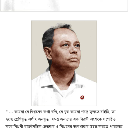
“ … আমরা যে বিপ্লবের কথা বলি, যে যুদ্ধ আমরা গড়ে তুলতে চাইছি, তা
হচ্ছে শ্রেণিযুদ্ধ অর্থাৎ জনযুদ্ধ। সমস্ত জনতার এক বিরাট অংশকে সংগঠিত
করে বিপ্লবী রাজনৈতিক চেতনায় ও বিপ্লবের ভাবধারায় উদ্বুদ্ধ করতে পারলেই