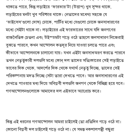
থাকতে পারে, কিন্তু লড়াইয়ে ‘ফারভার’টা (উত্তাপ) খুব সুন্দর থাকে,
লড়াইয়ের মনটা খুব পরিষ্কার থাকে। নেতাদের মধেথ্য সহজে যে
‘ভাইসেস’গুলো দোষ) ঢোকে, পার্টির মধ্যে যেগুলো ঢোকে জনসাধারণের
মধ্যে সেইটা থাকে না। লড়াইয়ের এই ফারভারের সাথে যদি জনগণের
রাজনৈতিক চেতনা এবং উইস্ডমটা গড়ে ওঠে তাহলে জনসাধারণ নিজেরাই
বুঝতে পারবে, কখন আন্দোলন কতদূর নিয়ে যাওয়া চলতে পারে এবং
কীভাবে আন্দোলনকে চালানো যায়। যখন এইটা জনসাধঅরণ করতে পারবে
তখন নেতৃত্বকারী দলগুলি মধ্যে কোন্ দল তাদের সত্যিকারের সেই লড়াইতে
ভাবের দিক থেকে, আদর্শের দিক থেকে যথার্থ নেতৃত্ব দিচ্ছে, তাদের সেই
পরিকল্পনায় মদত দিচ্ছে সেটা তারা দেখতে পাবে। আর জনসাধারণের এই
দেখতে পাওয়ার মধ্য দিয়ে অবিপ্লবী দলগুলি জনগণ থেকে বিচ্ছিন্ন হয়ে যবে।
গণআন্দোলনগুলোকে আমাদের দল এইভাবে অ্যাপ্রোচ করে।
কিন্তু এই ধরনের গণআন্দোলন আমরা চাইলেই তো প্রতিদিন গড়ে ওঠে না।
কোনো বিপ্লবী দল চাইলেই গড়ে ওঠে না। যে সমস্ত নকশালপন্থী বন্ধুরা