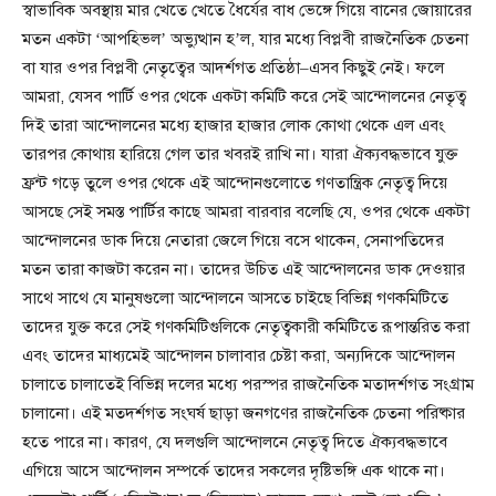
স্বাভাবিক অবস্থায় মার খেতে খেতে ধৈর্যের বাধ ভেঙ্গে গিয়ে বানের জোয়ারের
মতন একটা ‘আপহিভল’ অভ্যুত্থান হ’ল, যার মধ্যে বিপ্লবী রাজনৈতিক চেতনা
বা যার ওপর বিপ্লবী নেতৃত্বের আদর্শগত প্রতিষ্ঠা–এসব কিছুই নেই। ফলে
আমরা, যেসব পার্টি ওপর থেকে একটা কমিটি করে সেই আন্দোলনের নেতৃত্ব
দিই তারা আন্দোলনের মধ্যে হাজার হাজার লোক কোথা থেকে এল এবং
তারপর কোথায় হারিয়ে গেল তার খবরই রাখি না। যারা ঐক্যবদ্ধভাবে যুক্ত
ফ্রন্ট গড়ে তুলে ওপর থেকে এই আন্দোনগুলোতে গণতান্ত্রিক নেতৃত্ব দিয়ে
আসছে সেই সমস্ত পার্টির কাছে আমরা বারবার বলেছি যে, ওপর থেকে একটা
আন্দোলনের ডাক দিয়ে নেতারা জেলে গিয়ে বসে থাকেন, সেনাপতিদের
মতন তারা কাজটা করেন না। তাদের উচিত এই আন্দোলনের ডাক দেওয়ার
সাথে সাথে যে মানুষগুলো আন্দোলনে আসতে চাইছে বিভিন্ন গণকমিটিতে
তাদের যুক্ত করে সেই গণকমিটিগুলিকে নেতৃত্বকারী কমিটিতে রূপান্তরিত করা
এবং তাদের মাধ্যমেই আন্দোলন চালাবার চেষ্টা করা, অন্যদিকে আন্দোলন
চালাতে চালাতেই বিভিন্ন দলের মধ্যে পরস্পর রাজনৈতিক মতাদর্শগত সংগ্রাম
চালানো। এই মতদর্শগত সংঘর্ষ ছাড়া জনগণের রাজনৈতিক চেতনা পরিষ্কার
হতে পারে না। কারণ, যে দলগুলি আন্দোলনে নেতৃত্ব দিতে ঐক্যবদ্ধভাবে
এগিয়ে আসে আন্দোলন সম্পর্কে তাদের সকলের দৃষ্টিভঙ্গি এক থাকে না।