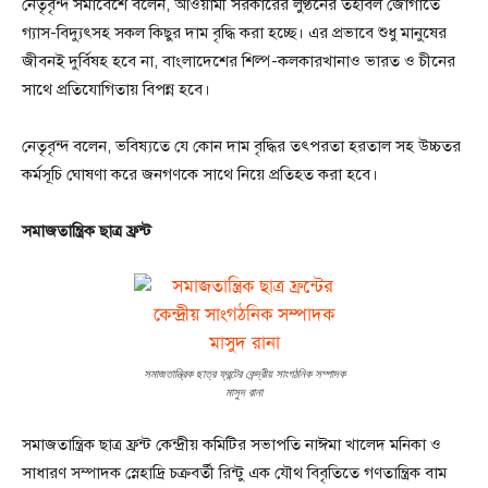
নেতৃবৃন্দ সমাবেশে বলেন, আওয়ামী সরকারের লুণ্ঠনের তহবিল জোগাতে
গ্যাস-বিদ্যুৎসহ সকল কিছুর দাম বৃদ্ধি করা হচ্ছে। এর প্রভাবে শুধু মানুষের
জীবনই দুর্বিষহ হবে না, বাংলাদেশের শিল্প-কলকারখানাও ভারত ও চীনের
সাথে প্রতিযোগিতায় বিপন্ন হবে।
নেতৃবৃন্দ বলেন, ভবিষ্যতে যে কোন দাম বৃদ্ধির তৎপরতা হরতাল সহ উচ্চতর
কর্মসূচি ঘোষণা করে জনগণকে সাথে নিয়ে প্রতিহত করা হবে।
সমাজতান্ত্রিক ছাত্র ফ্রন্ট
সমাজতান্ত্রিক ছাত্র ফ্রন্টের কেন্দ্রীয় সাংগঠনিক সম্পাদক
মাসুদ রানা
সমাজতান্ত্রিক ছাত্র ফ্রন্ট কেন্দ্রীয় কমিটির সভাপতি নাঈমা খালেদ মনিকা ও
সাধারণ সম্পাদক স্নেহাদ্রি চক্রবর্তী রিন্টু এক যৌথ বিবৃতিতে গণতান্ত্রিক বাম