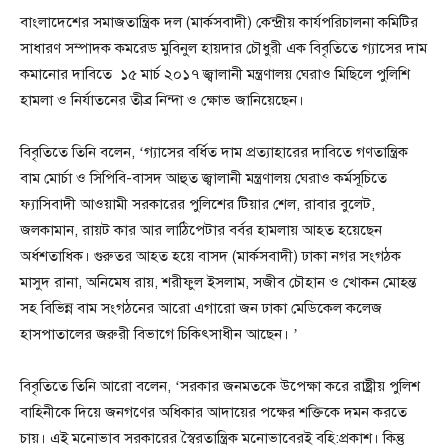
বাংলাদেশের সমাজতান্ত্রিক দল (মার্কসবাদী) কেন্দ্রীয় কার্যপরিচালনা কমিটির
সাধারণ সম্পাদক কমরেড মুবিনুল হায়দার চৌধুরী এক বিবৃতিতে গ্যাসের দাম
কমানোর দাবিতে ১৫ মার্চ ২০১৭ জ্বালানী মন্ত্রণালয় ঘেরাও মিছিলে পুলিশি
হামলা ও নির্যাতনের তীব্র নিন্দা ও ক্ষোভ জানিয়েছেন।
বিবৃতিতে তিনি বলেন, ‘গ্যাসের বর্ধিত দাম প্রত্যাহারের দাবিতে গণতান্ত্রিক
বাম মোর্চা ও সিপিবি-বাসদ আহুত জ্বালানী মন্ত্রণালয় ঘেরাও কর্মসূচিতে
ফ্যাসিবাদী আওয়ামী সরকারের পুলিশের টিয়ার শেল, রাবার বুলেট,
জলকামান, রায়ট কার আর লাঠিপেটার বর্বর হামলায় আহত হয়েছেন
অর্ধশতাধিক। গুরুতর আহত হয়ে বাসদ (মার্কসবাদী) ঢাকা নগর সংগঠক
মাসুদ রানা, অনিমেষ রায়, শরীফুল ইসলাম, সজীব চৌহান ও খোকন মোহন্ত
সহ বিভিন্ন বাম সংগঠনের আরো এগারো জন ঢাকা মেডিকেল কলেজ
হাসপাতালের জরুরী বিভাগে চিকিৎসাধীন আছেন। ’
বিবৃতিতে তিনি আরো বলেন, ‘সরকার জনমতকে উপেক্ষা করে রাষ্ট্রীয় পুলিশ
বাহিনীকে দিয়ে জনগণের অধিকার আদায়ের পক্ষের শক্তিকে দমন করতে
চায়। এই মনোভাব সরকারের স্বৈরতান্ত্রিক মনোভাবেরই বহি:প্রকাশ। কিন্তু