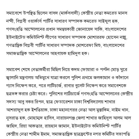
সমাবেশে উপস্থিত ছিলেন বাসদ (মার্কসবাদী) কেন্দ্রীয় নেতা কমরেড মানস
নন্দী, বিপ্লবী ওয়ার্কার্স পার্টির সাধারণ সম্পাদক কমরেড সাইফুল হক,
গণসংহতি আন্দোলনের প্রধান সমন্বয়কারী জোনায়েদ সাকি, বাংলাদেশের
ইউনাইটেড কমিউনিস্ট লীগের সাধারণ সম্পাদক মোশাররফ হোসেন নান্নু,
গণতান্ত্রিক বিপ্লবী পার্টির সাধারণ সম্পাদক মোশরেফা মিশু, বাংলাদেশের
সমাজতান্ত্রিক আন্দোলনের আহবায়ক হামিদুল হক।
সমাবেশ শেষে নেতাকর্মীরা মিছিল নিয়ে কদম ফোয়ারা ও পল্টন মোড় ঘুরে
জ্বালানি মন্ত্রণালয় অভিমুখে যাত্রা করলে পুলিশ প্রথমে জলকামান ও কাঁদানে
গ্যাস নিক্ষেপ করে, পরে লাটিচার্জ, রাবার বুলেট নিক্ষেপ করে সমাবেশকে
ছত্রভঙ্গ করার চেষ্টা করে। পুলিশের লাঠিচার্জে গণসংহতি আন্দোলনের কেন্দ্রীয়
সদস্য আবু বকর রিপন, ছাত্র ফেডারেশন ঢাকা বিশ্ববিদ্যালয় শাখার
আশরাফুল হক ইশতিয়াক, ঢাকা মহানগেরর নেতা আল মুস্তাকিম, নাইম খান,
নুসরাত হক, মোহাম্মদ হাসিব, নারায়নগঞ্জ জেলা শাখার জাহিদুল আলম আল
জাহিদ, রিয়া আকতার, রায়হান জামান, ইউনাইটেড কমিউনিস্ট পার্টির
কেন্দ্রীয় নেতা শামীম ইমাম, সমাজতান্ত্রিক ছাত্রফ্রন্টের নগর কমিটির সভাপতি