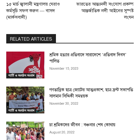
১৫ মার্চ জ্বালানী মন্ত্রণালয় ঘেরাও
ভারতের আন্তঃনদী সংযোগ প্রকল্প
কর্মসূচি সফল করুন — বাসদ
আন্তর্জাতিক নদী আইনের সুষ্পষ্ট
(মার্কসবাদী)
লংঘন
RELATED ARTICLES
শ্রমিক হত্যার প্রতিবাদে সারাদেশে ‘প্রতিবাদ দিবস’
পালিত
November 15, 2023
পার্টি ও সংগঠন সংবাদ
গণতান্ত্রিক ছাত্র জোটের আত্মপ্রকাশ, ছাত্র ফ্রন্ট সভাপতি
সালমান সিদ্দিকী সমন্বয়ক
November 30, 2022
পার্টি ও সংগঠন সংবাদ
চা শ্রমিকদের জীবন : বঞ্চনার শেষ কোথায়
August 20, 2022