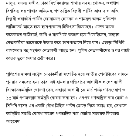
মাসুদ, সদস্য সজীব, ঢাকা বিশ্ববিদ্যালয় শাখার সদস্য খোকন, জগন্নাথ
বিশ্ববিদ্যালয় শাখার অনিমেষ, গণতান্ত্রিক বিপ্লবী পার্টির আজাদ ও অভি,
বিপ্লবী ওয়ার্কার্স পার্টির জোনায়েদ হোসেন ও শামসুল আলম পুলিশের
লাঠিচার্জে আহত হয়ে হাসপাতালে চিকিৎসা নিয়েছেন। এদের মাঝে
কয়েকজন লাঠিচার্জ, লাথি ও মারপিটে অজ্ঞান হয়ে গিয়েছিলেন, অন্যান
নেতাকর্মীরা তাদেরকে উদ্ধার করে হাসপাতালে নিয়ে যান। এছাড়া সিপিবি
বাসদেরও বহু সংখ্যক নেতাকর্মী আহত হন। পুলিশ নেতাকর্মীদের ওপর রায়ট
কারও তুলে দেয়ার চেষ্টা করে।
পুলিশের হামলা সত্ত্বেও নেতাকর্মীরা সংগঠিত হয়ে জাতীয় প্রেসক্লাবের সামনে
পুনরায় সমবেত হন। তারা এই হামলার প্রতিবাদে আগামীকাল দেশব্যাপী
বিক্ষোভকর্মসূচির ঘোষণা দেন, এছাড়া আগামী ১৪ মার্চ পর্যন্ত গণসংযোগ ও
১৫ মার্চ গণঅবস্থান কর্মসূচি ঘোষণা করা হয়। এরপর গণতান্ত্রিক বাম মোর্চা ও
সিপিবি বাসদ এর একটি যৌথ মিছিল পল্টন মোড়ে গিয়ে সমাপ্ত হয়, সেখানে
কর্মসূচির সমাপ্তি ঘোষণা করেন গণতান্ত্রিক বাম মোর্চার সমন্বয়ক ফিরোজ
আহমেদ।