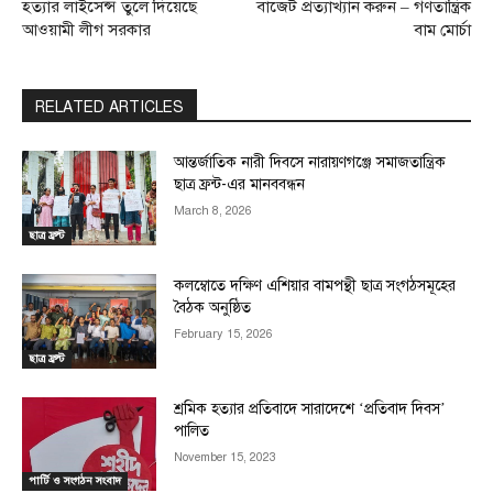
হত্যার লাইসেন্স তুলে দিয়েছে
বাজেট প্রত্যাখ্যান করুন – গণতান্ত্রিক
আওয়ামী লীগ সরকার
বাম মোর্চা
RELATED ARTICLES
আন্তর্জাতিক নারী দিবসে নারায়ণগঞ্জে সমাজতান্ত্রিক
ছাত্র ফ্রন্ট-এর মানববন্ধন
March 8, 2026
ছাত্র ফ্রন্ট
কলম্বোতে দক্ষিণ এশিয়ার বামপন্থী ছাত্র সংগঠসমূহের
বৈঠক অনুষ্ঠিত
February 15, 2026
ছাত্র ফ্রন্ট
শ্রমিক হত্যার প্রতিবাদে সারাদেশে ‘প্রতিবাদ দিবস’
পালিত
November 15, 2023
পার্টি ও সংগঠন সংবাদ