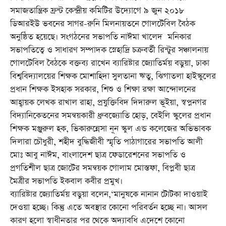
সমাজতান্ত্রিক ফ্রন্ট কেন্দ্রীয় কমিটির উদ্যোগে ৯ জুন ২০১৮
ডিআরইউ ভবনের সাগর-রুনি মিলনায়তনে গোলটেবিল বৈঠক
অনুষ্ঠিত হয়েছে। সংগঠনের সভাপতি নাঈমা খালেদ মনিকার
সভাপতিত্বে ও সাধারণ সম্পাদক স্নেহাদ্রি চক্রবর্তী রিন্টুর সঞ্চালনায়
গোলটেবিল বৈঠকে বক্তব্য রাখেন ব্যারিষ্টার জ্যোতির্ময় বড়ুয়া, ঢাকা
বিশ্ববিদ্যালয়ের শিক্ষক মোশাহিদা সুলতানা ঋতু, ঝিগাতলা হাইস্কুলের
প্রধান শিক্ষক ইসহাক সরকার, শিশু ও শিক্ষা রক্ষা আন্দোলনের
আহ্বায়ক লেখক রাখাল রাহা, প্রযুক্তিবিদ দিদারুল ভূইয়া, স্বপ্ননগর
বিদ্যানিকেতনের সমন্বয়কারী ধ্রুবজ্যোতি হোড়, বেইলি স্কুলের প্রধান
শিক্ষক মঞ্জুরুল হক, ভিকারুন্নেসা নূন স্কুল এন্ড কলেজের অভিভাবক
দিলারা চৌধুরী, শহীদ বুদ্ধিজীবী স্মৃতি পাঠাগারের সভাপতি আলী
মোঃ আবু নাঈম, বাংলাদেশ ছাত্র ফেডারেশনের সভাপতি ও
প্রগতিশীল ছাত্র জোটের সমন্বয়ক গোলাম মোস্তফা, বিপ্লবী ছাত্র
মৈত্রীর সভাপতি ইকবাল কবীর প্রমুখ।
ব্যারিষ্টার জ্যোতির্ময় বড়ুয়া বলেন,‘মানুষকে নানান টোটকা দাওয়াই
দেওয়া হচ্ছে। কিন্তু এতে অবস্থার কোনো পরিবর্তন হচ্ছে না। আসল
কারণ হলো স্বাধীনতার পর থেকে অদ্যাবধি এদেশে কোনো